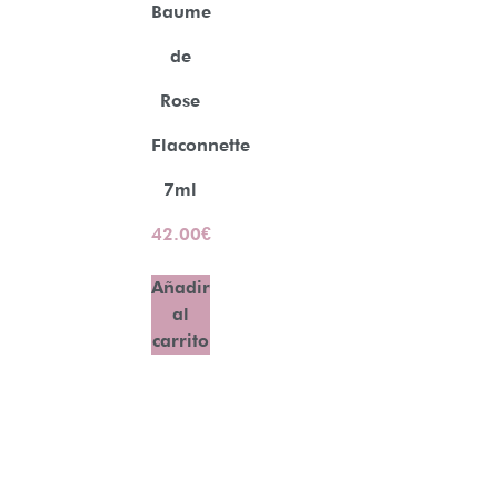
Baume
de
Rose
Flaconnette
7ml
42.00
€
Añadir
al
carrito