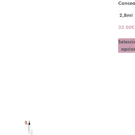
Concea
2,8ml
32.00
€
Selecci
opcio