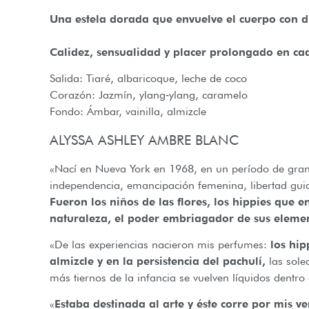
Una estela dorada que envuelve el cuerpo con du
Calidez, sensualidad y placer prolongado en ca
Salida: Tiaré, albaricoque, leche de coco
Corazón: Jazmín, ylang‑ylang, caramelo
Fondo: Ámbar, vainilla, almizcle
ALYSSA ASHLEY AMBRE BLANC
«Nací en Nueva York en 1968, en un período de gran
independencia, emancipación femenina, libertad guia
Fueron los niños de las flores, los hippies que 
naturaleza, el poder embriagador de sus element
«De las experiencias nacieron mis perfumes:
los hip
almizcle y en la persistencia del pachulí,
las sole
más tiernos de la infancia se vuelven líquidos dentro
«
Estaba destinada al arte y éste corre por mis 