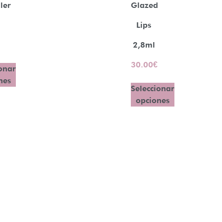
ler
Glazed
Lips
2,8ml
30.00
€
onar
nes
Seleccionar
opciones