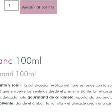
Añadir al carrito
lanc
100ml
rmand 100ml
ante y solar
: la sofisticación exótica del tiaré se funde con la
o
que envuelve los sentidos desde el primer instante. En el cora
a delicada nota
gourmand de caramelo
, aportando profundid
olvente
, donde el ámbar, la vainilla y el almizcle crean una car