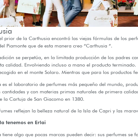
usia
l prior de la Carthusia encontró las viejas fórmulas de los pe
del Piamonte que de esta manera creo “Carthusia “.
adición se perpetúa, en la limitada producción de los padres ca
lta calidad. Envolviendo incluso a mano el producto terminado.
cogido en el monte Solaro. Mientras que para los productos fe
a es el laboratorio de perfumes más pequeño del mundo, produ
cantidades y con materias primas naturales de primera calidad
e la Cartuja de San Giacomo en 1380.
fumes reflejan la belleza natural de la Isla de Capri y las mara
la tenemos en Erlai
 tiene algo que pocas marcas pueden decir: sus perfumes se fa