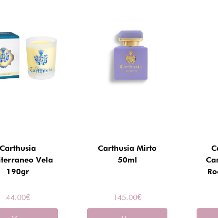
Carthusia
Carthusia Mirto
C
terraneo Vela
50ml
Ca
190gr
Ro
44.00
€
145.00
€