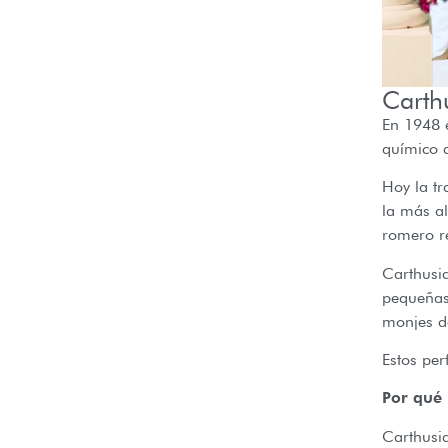
Carth
En 1948 e
químico 
Hoy la tr
la más a
romero re
Carthusi
pequeñas 
monjes d
Estos per
Por qué 
Carthusia