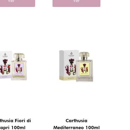
Ver
Ver
thusia Fiori di
Carthusia
apri 100ml
Mediterraneo 100ml