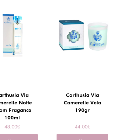
arthusia Via
Carthusia Via
merelle Notte
Camerelle Vela
om Fragance
190gr
100ml
48.00
€
44.00
€