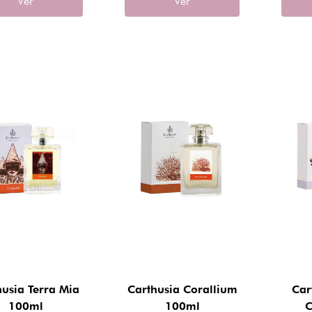
Ver
Ver
husia Terra Mia
Carthusia Corallium
Car
100ml
100ml
C