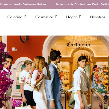
scubriendo Perfumes Unicos
Muestras de Cortesía en Cada Pedido
Colorido
Cosmética
Hogar
Nosotros