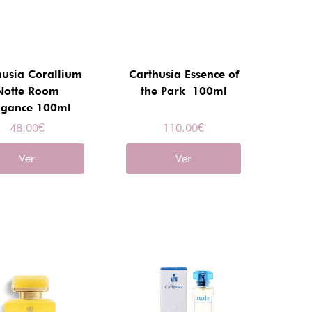
husia Corallium
Carthusia Essence of
Notte Room
the Park 100ml
agance 100ml
48.00
€
110.00
€
Ver
Ver