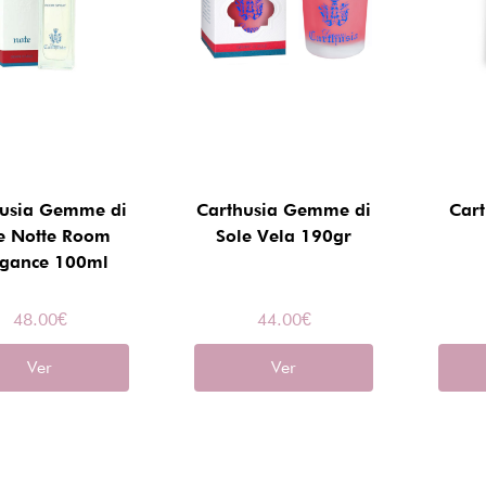
husia Gemme di
Carthusia Gemme di
Cart
e Notte Room
Sole Vela 190gr
agance 100ml
48.00
€
44.00
€
Ver
Ver