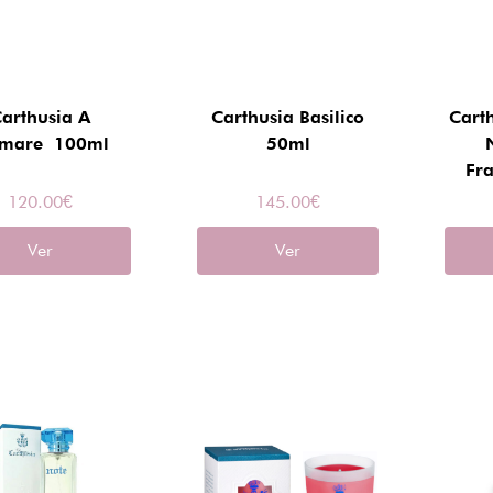
arthusia A
Carthusia Basilico
Cart
mare 100ml
50ml
Fr
120.00
€
145.00
€
Ver
Ver