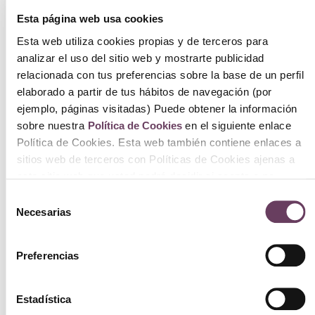
Esta página web usa cookies
Esta web utiliza cookies propias y de terceros para
analizar el uso del sitio web y mostrarte publicidad
relacionada con tus preferencias sobre la base de un perfil
elaborado a partir de tus hábitos de navegación (por
ejemplo, páginas visitadas) Puede obtener la información
sobre nuestra
Política de Cookies
en el siguiente enlace
Política de Cookies. Esta web también contiene enlaces a
sitios web de terceros con Políticas de Cookies ajenas a
este sitio web que usted podrá decidir si acepta o no
Mason Pearson BN2 Junior Handly Bristle
cuando acceda a ellos.
Selección
& Nylon
Necesarias
de
199.00
€
consentimiento
Ver
Preferencias
Estadística