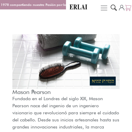
1978 compartiendo nuestra Pasión por los Perfumes
Entrega en 48/72 h
D
Mason Pearson
Fundada en el Londres del siglo XIX, Mason
Pearson nace del ingenio de un ingeniero
visionario que revolucionó para siempre el cuidado
del cabello. Desde sus inicios artesanales hasta sus
grandes innovaciones industriales, la marca