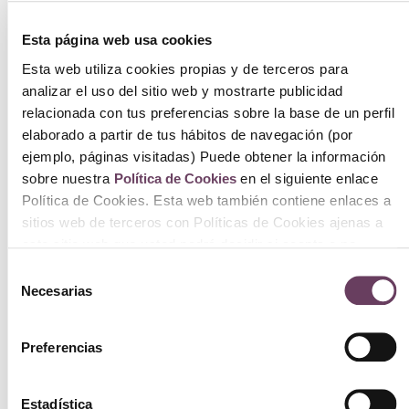
Esta página web usa cookies
Esta web utiliza cookies propias y de terceros para
analizar el uso del sitio web y mostrarte publicidad
relacionada con tus preferencias sobre la base de un perfil
elaborado a partir de tus hábitos de navegación (por
ejemplo, páginas visitadas) Puede obtener la información
sobre nuestra
Política de Cookies
en el siguiente enlace
Política de Cookies. Esta web también contiene enlaces a
sitios web de terceros con Políticas de Cookies ajenas a
este sitio web que usted podrá decidir si acepta o no
cuando acceda a ellos.
Selección
Alyssa Ashley Essence de Patchouli 100ml
Necesarias
de
65.00
€
consentimiento
Preferencias
Ver
Estadística