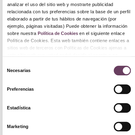
analizar el uso del sitio web y mostrarte publicidad
relacionada con tus preferencias sobre la base de un perfil
elaborado a partir de tus hábitos de navegación (por
ejemplo, páginas visitadas) Puede obtener la información
sobre nuestra
Política de Cookies
en el siguiente enlace
Bioeffect EGF Power Serum 15ml
Política de Cookies. Esta web también contiene enlaces a
199.00
€
sitios web de terceros con Políticas de Cookies ajenas a
este sitio web que usted podrá decidir si acepta o no
Ver
cuando acceda a ellos.
Selección
Necesarias
de
consentimiento
Preferencias
Estadística
Marketing