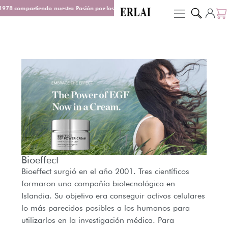
978 compartiendo nuestra Pasión por los Perfumes
Entrega en 48/72 h
De
Bioeffect
Bioeffect surgió en el año 2001. Tres científicos
formaron una compañía biotecnológica en
Islandia. Su objetivo era conseguir activos celulares
lo más parecidos posibles a los humanos para
utilizarlos en la investigación médica. Para