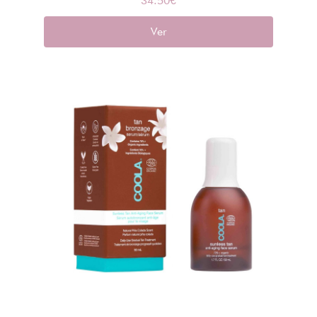
34.50
€
Ver