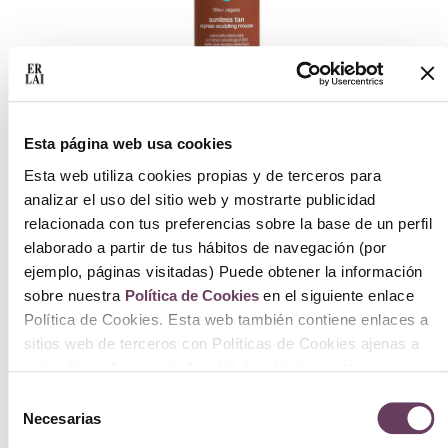
Esta página web usa cookies
Coola Sunless Tan Express Sculpting
Mousse 207ml
Esta web utiliza cookies propias y de terceros para
analizar el uso del sitio web y mostrarte publicidad
57.00
€
relacionada con tus preferencias sobre la base de un perfil
Ver
elaborado a partir de tus hábitos de navegación (por
ejemplo, páginas visitadas) Puede obtener la información
sobre nuestra
Política de Cookies
en el siguiente enlace
Política de Cookies. Esta web también contiene enlaces a
sitios web de terceros con Políticas de Cookies ajenas a
este sitio web que usted podrá decidir si acepta o no
cuando acceda a ellos.
Selección
Necesarias
de
consentimiento