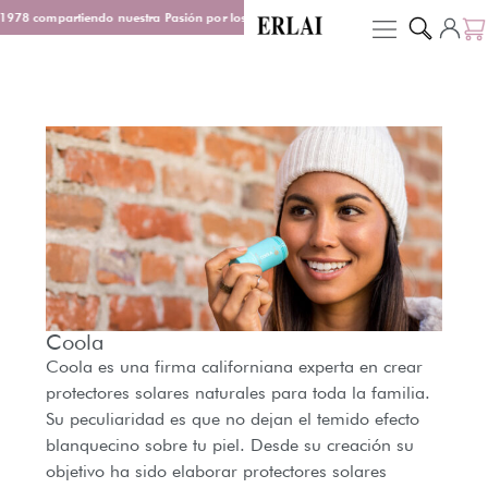
978 compartiendo nuestra Pasión por los Perfumes
Entrega en 48/72 h
De
Coola
Coola es una firma californiana experta en crear
protectores solares naturales para toda la familia.
Su peculiaridad es que no dejan el temido efecto
blanquecino sobre tu piel. Desde su creación su
objetivo ha sido elaborar protectores solares