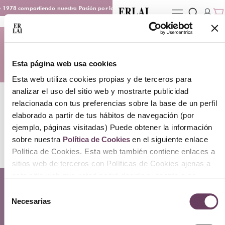
 1978 compartiendo nuestra Pasión por los Perfumes
Entrega en 48/72 h
Profumum Roma
Inicio
/
Hogar
/ Profumum Roma
Esta página web usa cookies
Esta web utiliza cookies propias y de terceros para
analizar el uso del sitio web y mostrarte publicidad
relacionada con tus preferencias sobre la base de un perfil
elaborado a partir de tus hábitos de navegación (por
ejemplo, páginas visitadas) Puede obtener la información
No products found
sobre nuestra
Política de Cookies
en el siguiente enlace
Política de Cookies. Esta web también contiene enlaces a
sitios web de terceros con Políticas de Cookies ajenas a
este sitio web que usted podrá decidir si acepta o no
Contacto
cuando acceda a ellos.
Selección
Atención Telefónica: 944 435 713
Necesarias
de
Whatsapp: 699 173 188
consentimiento
E-mail:
perfumeriaerlai@erlai.es