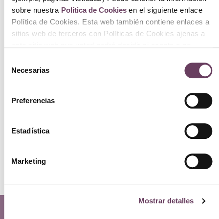
sobre nuestra
Política de Cookies
en el siguiente enlace
Política de Cookies. Esta web también contiene enlaces a
sitios web de terceros con Políticas de Cookies ajenas a
este sitio web que usted podrá decidir si acepta o no
cuando acceda a ellos.
Selección
Necesarias
de
consentimiento
Preferencias
Eight & Bob Vela Varenna - Lago di
Como 230ml
Estadística
50.00
€
Ver
Marketing
Mostrar detalles
Contacto