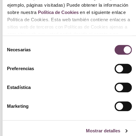
ejemplo, páginas visitadas) Puede obtener la información
sobre nuestra
Política de Cookies
en el siguiente enlace
Política de Cookies. Esta web también contiene enlaces a
sitios web de terceros con Políticas de Cookies ajenas a
este sitio web que usted podrá decidir si acepta o no
cuando acceda a ellos.
Selección
Necesarias
de
consentimiento
Preferencias
Eight & Bob Guethary 50ml
270.00
€
Estadística
Ver
Marketing
Mostrar detalles