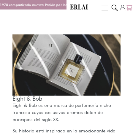
1978 compartiendo nuestra Pasión por los Perfumes
Entrega en 48/72 h
De
Eight & Bob
Eight & Bob es una marca de perfumería nicho
francesa cuyos exclusivos aromas datan de
principios del siglo XX.
Su historia está inspirada en la emocionante vida