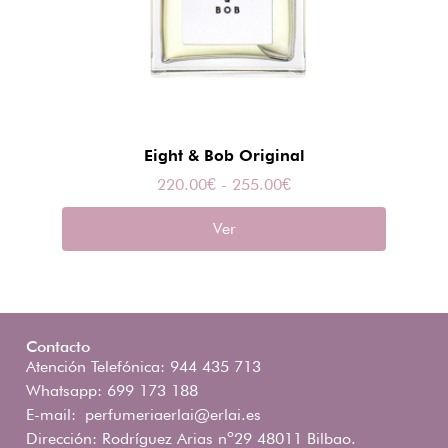
Eight & Bob Original
220.00
€
-
255.00
€
Ver
Contacto
Atención Telefónica: 944 435 713
Whatsapp: 699 173 188
E-mail:
perfumeriaerlai@erlai.es
Dirección: Rodríguez Arias nº29 48011 Bilbao.