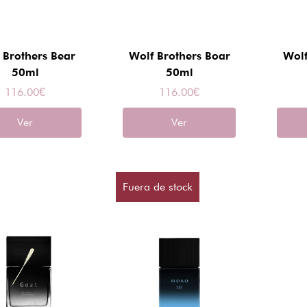
 Brothers Bear
Wolf Brothers Boar
Wolf
50ml
50ml
116.00
€
116.00
€
Ver
Ver
Fuera de stock