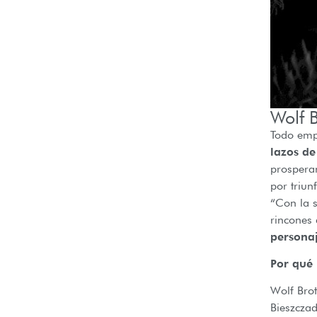
Wolf 
Todo emp
lazos de
prosperar
por triun
“Con la s
rincones
personaj
Por qué 
Wolf Brot
Bieszczad