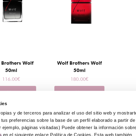
 Brothers Wolf
Wolf Brothers Wolf
50ml
50ml
116.00
€
180.00
€
Ver
Ver
ies
opias y de terceros para analizar el uso del sitio web y mostrart
tus preferencias sobre la base de un perfil elaborado a partir de
r ejemplo, páginas visitadas) Puede obtener la información sobr
Sobre Erlai
A
Nosotros
Av
s
en el siguiente enlace Política de Cookies. Esta web también