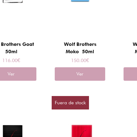
 Brothers Goat
Wolf Brothers
W
50ml
Moko 50ml
116.00
€
150.00
€
Ver
Ver
Fuera de stock