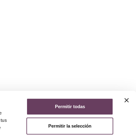
Permitir todas
e
 tus
Permitir la selección
e
yuda
iso legal