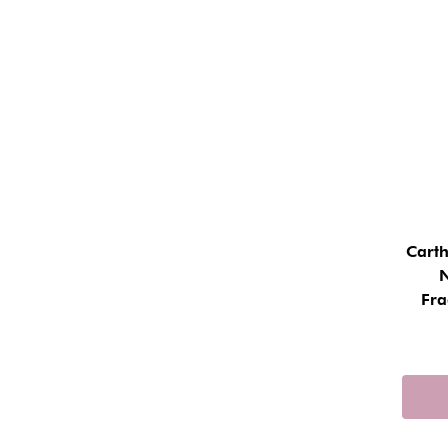
Carth
N
Fr