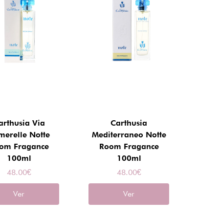
arthusia Via
Carthusia
merelle Notte
Mediterraneo Notte
om Fragance
Room Fragance
100ml
100ml
48.00
€
48.00
€
Ver
Ver