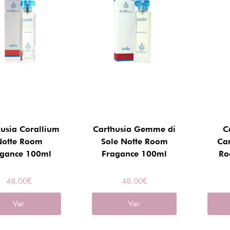
usia Corallium
Carthusia Gemme di
C
otte Room
Sole Notte Room
Ca
agance 100ml
Fragance 100ml
Ro
48.00
€
48.00
€
Ver
Ver