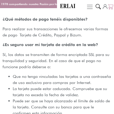
 1978 compartiendo nuestra Pasión por los Perfumes
Entrega en 48/72 h
D
¿Qué métodos de pago tenéis disponibles?
Para realizar sus transacciones le ofrecemos varias formas
de pago Tarjeta de Crédito, Paypal y Bizum.
¿Es seguro usar mi tarjeta de crédito en la web?
Sí, los datos se transmiten de forma encriptada SSL para su
tranquilidad y seguridad. En el caso de que el pago no
funcione podría deberse a:
Que no tenga vinculadas las tarjetas a una contraseña
de uso exclusivo para compras por Internet.
La tarjeta puede estar caducada. Compruebe que su
tarjeta no exceda la fecha de validez.
Puede ser que se haya alcanzado el límite de saldo de
la tarjeta. Consulte con su banco para que le
confirmen esta información.