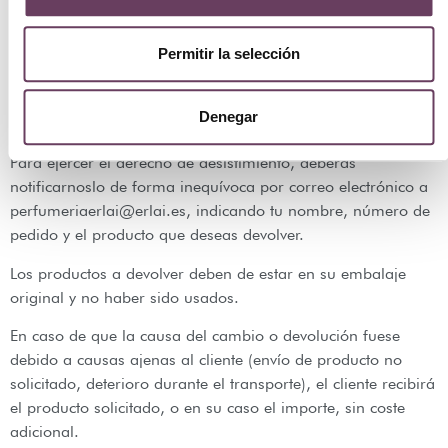
De acuerdo con la normativa aplicable, si realizas la
compra a través de nuestra tienda online, tienes derecho a
Permitir la selección
desistir el contrato en un plazo de 14 días naturales desde
la recepción del producto, sin necesidad de justificar el
Denegar
motivo.
Para ejercer el derecho de desistimiento, deberás
notificarnoslo de forma inequívoca por correo electrónico a
perfumeriaerlai@erlai.es, indicando tu nombre, número de
pedido y el producto que deseas devolver.
Los productos a devolver deben de estar en su embalaje
original y no haber sido usados.
En caso de que la causa del cambio o devolución fuese
debido a causas ajenas al cliente (envío de producto no
solicitado, deterioro durante el transporte), el cliente recibirá
el producto solicitado, o en su caso el importe, sin coste
adicional.