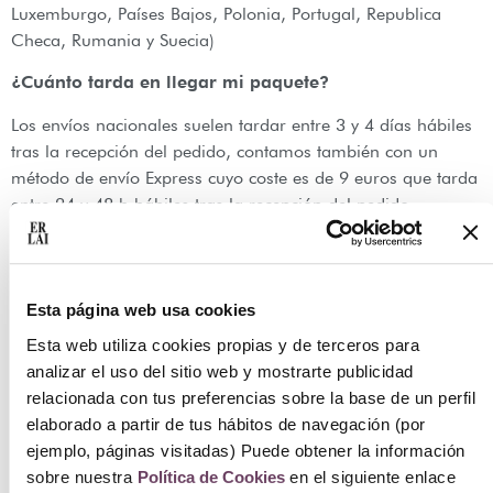
Luxemburgo, Países Bajos, Polonia, Portugal, Republica
Checa, Rumania y Suecia)
¿Cuánto tarda en llegar mi paquete?
Los envíos nacionales suelen tardar entre 3 y 4 días hábiles
tras la recepción del pedido, contamos también con un
método de envío Express cuyo coste es de 9 euros que tarda
entre 24 y 48 h hábiles tras la recepción del pedido.
Los envíos internacionales suelen tardar entre 7 y 10 días
hábiles tras la recepción del pedido.
Esta página web usa cookies
Pedidos y Devoluciones
Esta web utiliza cookies propias y de terceros para
¿Cómo puedo hacer un pedido?
analizar el uso del sitio web y mostrarte publicidad
relacionada con tus preferencias sobre la base de un perfil
Puedes hacerlo a través de nuestra página web mediante los
elaborado a partir de tus hábitos de navegación (por
distintos métodos de pago de los que disponemos,
ejemplo, páginas visitadas) Puede obtener la información
llamándonos al 944 435 713 o a través de nuestro
sobre nuestra
Política de Cookies
en el siguiente enlace
Whatsapp 699 173 188