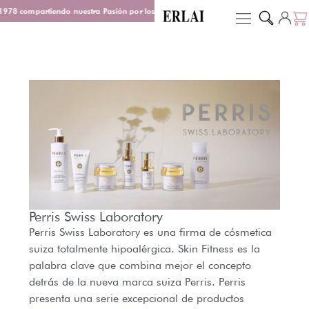
978 compartiendo nuestra Pasión por los Perfumes
Entrega en 48/72 h
De
Perris Swiss Laboratory
Perris Swiss Laboratory es una firma de cósmetica
suiza totalmente hipoalérgica. Skin Fitness es la
palabra clave que combina mejor el concepto
detrás de la nueva marca suiza Perris. Perris
presenta una serie excepcional de productos