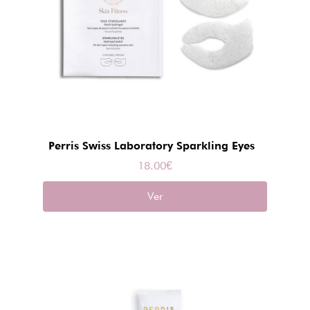
Perris Swiss Laboratory Sparkling Eyes
18.00
€
Ver