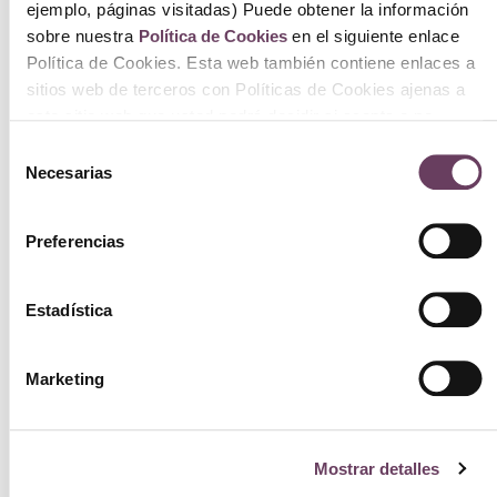
ejemplo, páginas visitadas) Puede obtener la información
99.00
€
sobre nuestra
Política de Cookies
en el siguiente enlace
Ver
Política de Cookies. Esta web también contiene enlaces a
sitios web de terceros con Políticas de Cookies ajenas a
este sitio web que usted podrá decidir si acepta o no
cuando acceda a ellos.
Selección
Necesarias
de
consentimiento
Preferencias
Estadística
Marketing
Mostrar detalles