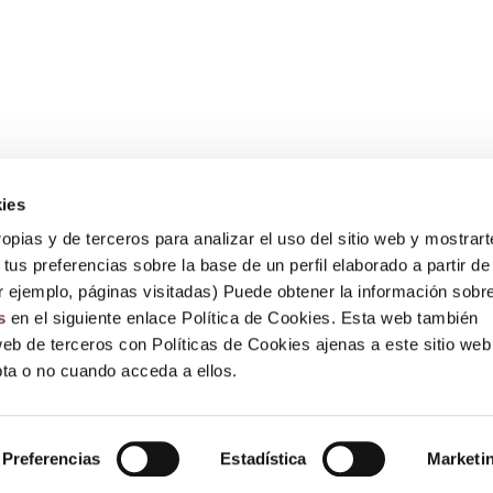
ies
Sobre Erlai
A
opias y de terceros para analizar el uso del sitio web y mostrart
Nosotros
Av
tus preferencias sobre la base de un perfil elaborado a partir de
Po
r ejemplo, páginas visitadas) Puede obtener la información sobr
Po
P
s
en el siguiente enlace Política de Cookies. Esta web también
F
web de terceros con Políticas de Cookies ajenas a este sitio web
epta o no cuando acceda a ellos.
© Copyright 2026 – Erlai Perfumería.
Preferencias
Estadística
Marketi