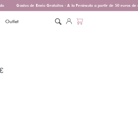
o
Gastos de Envío Gratuitos · A la Península a partir de 50 euros de 
Outlet
€