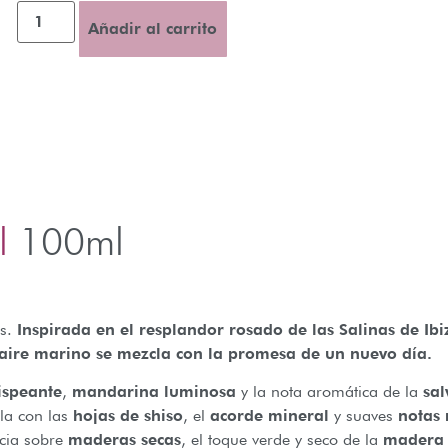
Añadir al carrito
l
100ml
o
os.
Inspirada en el resplandor rosado de las Salinas de Ibiz
l aire marino se mezcla con la promesa de un nuevo día.
ispeante
,
mandarina luminosa
y la nota aromática de la
sal
ela con las
hojas de shiso
, el
acorde mineral
y suaves
notas
ncia sobre
maderas secas
, el toque verde y seco de la
madera 