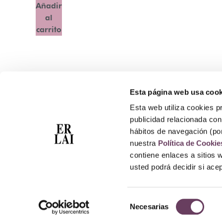
Añadir
al
carrito
Esta página web usa cook
Contacto
Esta web utiliza cookies pr
Atención Telefónica: 944 435 713
publicidad relacionada con 
Whatsapp: 699 173 188
hábitos de navegación (po
E-mail:
perfumeriaerlai@erlai.es
nuestra
Política de Cookie
Dirección: Rodríguez Arias nº29 48011 Bilbao.
contiene enlaces a sitios 
usted podrá decidir si ac
Selección
Necesarias
de