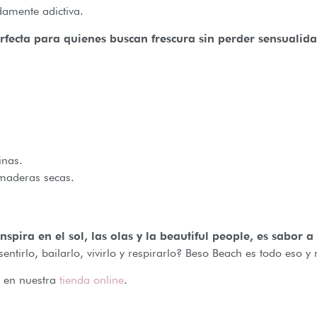
damente adictiva.
rfecta para quienes buscan frescura sin perder sensualida
inas.
maderas secas.
spira en el sol, las olas y la beautiful people, es sabor 
entirlo, bailarlo, vivirlo y respirarlo? Beso Beach es todo es
s en nuestra
tienda online
.