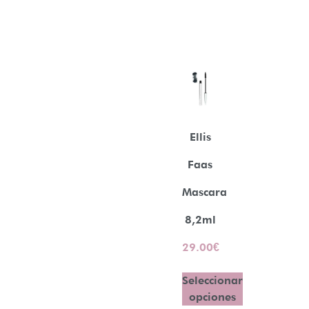
Ellis
Faas
Mascara
8,2ml
29.00
€
Seleccionar
opciones