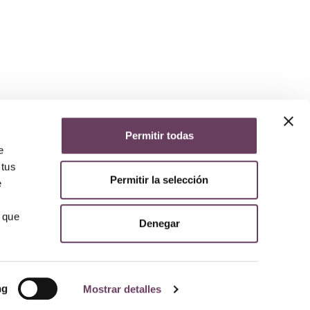
Permitir todas
yuda
e
iso legal
 tus
lítica de privacidad
Permitir la selección
e
lítica de cookies
olítica de devoluciones y reembolsos
AQs
 que
Denegar
ng
Mostrar detalles