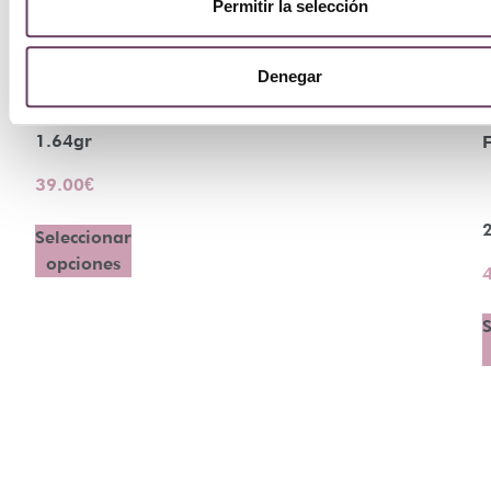
Permitir la selección
Terry
Ombre
Denegar
Blackstar
1.64gr
39.00
€
Seleccionar
opciones
S