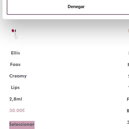
Denegar
Ellis
Faas
Creamy
Lips
2,8ml
30.00
€
B
Seleccionar