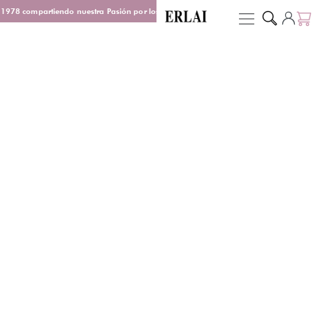
1978 compartiendo nuestra Pasión por los Perfumes
Entrega en 48/72 h
D