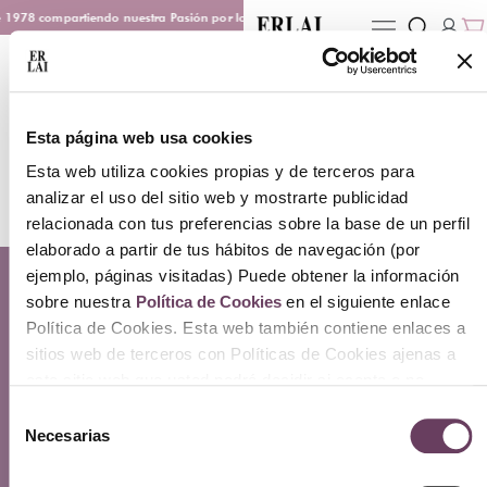
 1978 compartiendo nuestra Pasión por los Perfumes
Entrega en 48/72 h
Esta página web usa cookies
Esta web utiliza cookies propias y de terceros para
analizar el uso del sitio web y mostrarte publicidad
relacionada con tus preferencias sobre la base de un perfil
elaborado a partir de tus hábitos de navegación (por
ejemplo, páginas visitadas) Puede obtener la información
Contacto
sobre nuestra
Política de Cookies
en el siguiente enlace
Atención Telefónica: 944 435 713
Política de Cookies. Esta web también contiene enlaces a
Whatsapp: 699 173 188
sitios web de terceros con Políticas de Cookies ajenas a
E-mail:
perfumeriaerlai@erlai.es
este sitio web que usted podrá decidir si acepta o no
Dirección: Rodríguez Arias nº29 48011 Bilbao.
cuando acceda a ellos.
Selección
Necesarias
de
Sobre Erlai
Nosotros
consentimiento