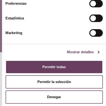
Ayuda
Preferencias
Aviso legal
Política de privacidad
Estadística
Política de cookies
Política de devoluciones y reembolsos
FAQs
Marketing
© Copyright 2026 – Erlai Perfumería.
Mostrar detalles
Permitir todas
Permitir la selección
Denegar