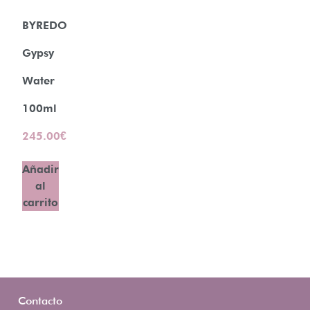
BYREDO
Gypsy
Water
100ml
245.00
€
Añadir
al
carrito
Contacto