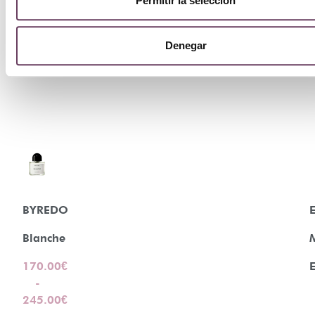
Permitir la selección
Denegar
BYREDO
E
Blanche
170.00
€
E
-
245.00
€