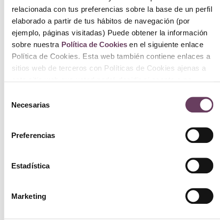
relacionada con tus preferencias sobre la base de un perfil
elaborado a partir de tus hábitos de navegación (por
ejemplo, páginas visitadas) Puede obtener la información
sobre nuestra
Política de Cookies
en el siguiente enlace
Política de Cookies. Esta web también contiene enlaces a
sitios web de terceros con Políticas de Cookies ajenas a
este sitio web que usted podrá decidir si acepta o no
cuando acceda a ellos.
Selección
Berdoues Guaria Morada 100ml
Necesarias
de
consentimiento
90.00
€
Preferencias
Ver
Estadística
Marketing