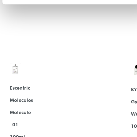
Escentric
B
Molecules
Gy
Molecule
Wa
01
10
100ml