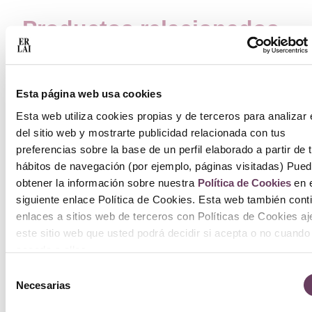
Productos relacionados
Esta página web usa cookies
B
Esta web utiliza cookies propias y de terceros para analizar 
del sitio web y mostrarte publicidad relacionada con tus
Ba
preferencias sobre la base de un perfil elaborado a partir de 
hábitos de navegación (por ejemplo, páginas visitadas) Pue
´A
obtener la información sobre nuestra
Política de Cookies
en e
17
siguiente enlace Política de Cookies. Esta web también cont
enlaces a sitios web de terceros con Políticas de Cookies a
24
este sitio web que usted podrá decidir si acepta o no cuando
acceda a ellos.
Se
Selección
o
Necesarias
de
consentimiento