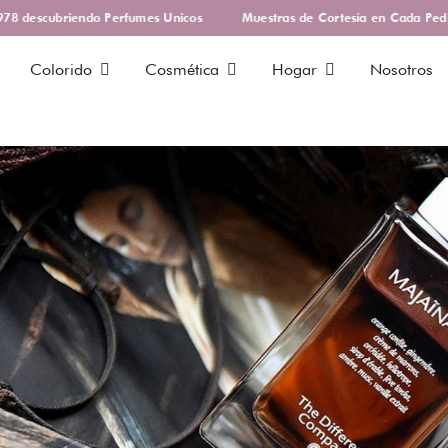
8 descubriendo Perfumes Unicos
Muestras de Cortesía en Cada Pedid
Colorido
Cosmética
Hogar
Nosotros