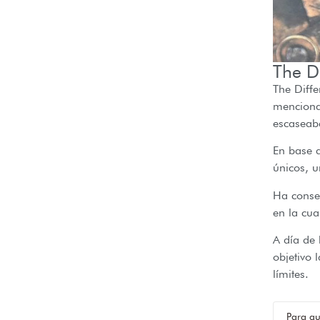
The D
The Diffe
mencionad
escaseab
En base 
únicos, u
Ha conse
en la cua
A día de 
objetivo 
límites.