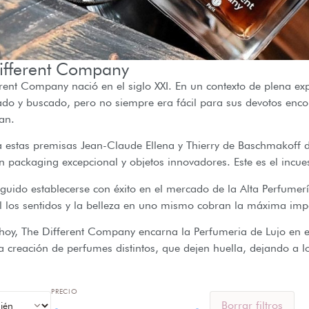
ifferent Company
rent Company nació en el siglo XXI. En un contexto de plena e
o y buscado, pero no siempre era fácil para sus devotos encont
an.
a estas premisas Jean-Claude Ellena y Thierry de Baschmakoff 
n packaging excepcional y objetos innovadores. Este es el incues
guido establecerse con éxito en el mercado de la Alta Perfume
l los sentidos y la belleza en uno mismo cobran la máxima imp
hoy, The Different Company encarna la Perfumeria de Lujo en e
la creación de perfumes distintos, que dejen huella, dejando a l
PRECIO
Borrar filtros