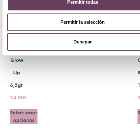
Permitir todas
Permitir la selección
Ellis
Denegar
Faas
Glow
Up
B
6,5gr
24.00
€
Seleccionar
S
opciones