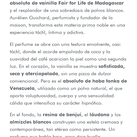
absoluto de vainilla Fair for Life de Madagascar
y el resplandor de una sobredosis de polvos blancos.
Aurélien Guichard, perfumista y fundador de la
maison, transforma esta materia prima noble en una
experiencia táctil, íntima y adictiva.
El perfume se abre con una textura envolvente, casi
táctil, donde el acorde empolvado de coco y la
suavidad del café acarician la piel como una segunda
luz. En el corazón, la vainilla se muestra
sofisticada,
seca y aterciopelada
, sin una pizca de dulzor
convencional. Pero es el
absoluto de haba tonka de
Venezuela
, utilizado como un polvo natural, el que
aporta voluptuosidad, cuerpo y una sensualidad
cálida que intensifica su carácter hipnótico.
En el fondo, la
resina de benjuí
, el
láudano
y los
almizcles blancos
construyen una estela cremosa y
contemporánea, tan etérea como persistente. Un
perfume que habla bajo, pero deja huella.