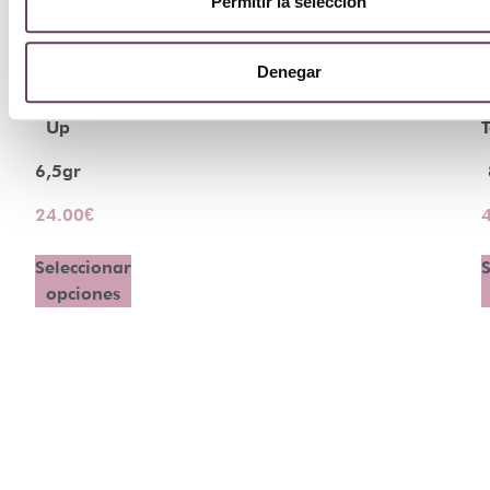
Permitir la selección
Faas
Denegar
Glow
Up
T
6,5gr
24.00
€
Seleccionar
S
opciones