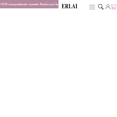
1978 compartiendo nuestra Pasión por los Perfumes
Entrega en 48/72 h
D