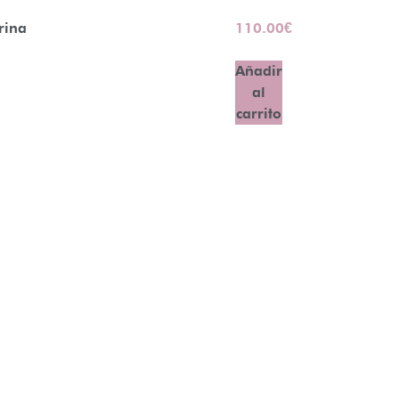
rina
110.00
€
Añadir
al
carrito