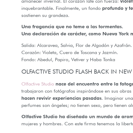
amanecer invernal. El corazón late con fuerza:
viole
inquebrantable. Finalmente, un fondo
profundo y t
sostienen su grandeza.
Una fragancia que no teme a las tormentas.
Una declaración de carácter, como Nueva York m
Salida: Alcaravea, Salvia, Flor de Algodón y Azafrán.
Corazón: Violeta, Cuero de Toscana y Jazmín.
Fondo: Abedul, Papiro, Vetiver y Haba Tonka
OLFACTIVE STUDIO FLASH BACK IN NEW
Olfactive Studio
nace del encuentro entre la fotog
trabajaron con fotógrafos inspirándose en sus obras
hacen revivir experiencias pasadas
. Imaginar una 
perfumes son ángeles; no tienen sexo, pero tienen a
Olfactive Studio ha diseñado un mundo de aroma
mujeres y hombres. Con este firma tenemos la liber