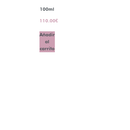
100ml
110.00
€
Añadir
al
carrito