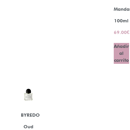
Manda
100ml
69.00
€
Añadir
al
carrito
BYREDO
Oud