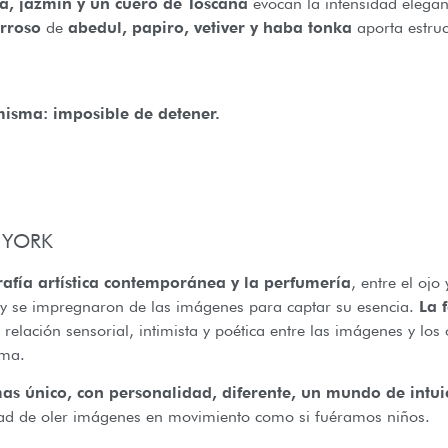
ta, jazmín y un cuero de Toscana
evocan la intensidad elegant
erroso
de
abedul, papiro, vetiver y haba tonka
aporta estruc
isma: imposible de detener.
 YORK
rafía artística contemporánea y la perfumería
, entre el ojo
 y se impregnaron de las imágenes para captar su esencia.
La f
relación sensorial, intimista y poética entre las imágenes y los
lma.
s único, con personalidad, diferente, un mundo de intui
tad de oler imágenes en movimiento como si fuéramos niños.