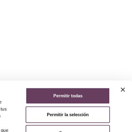
Permitir todas
yuda
e
iso legal
 tus
lítica de privacidad
Permitir la selección
lítica de cookies
e
olítica de devoluciones y reembolsos
AQs
 que