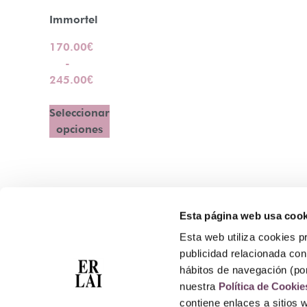
Immortel
170.00
€
-
245.00
€
Seleccionar
opciones
Esta página web usa cook
Contacto
Esta web utiliza cookies pr
Atención Telefónica: 944 435 713
publicidad relacionada con 
Whatsapp: 699 173 188
hábitos de navegación (po
E-mail:
perfumeriaerlai@erlai.es
nuestra
Política de Cookie
Dirección: Rodríguez Arias nº29 48011 Bilbao.
contiene enlaces a sitios 