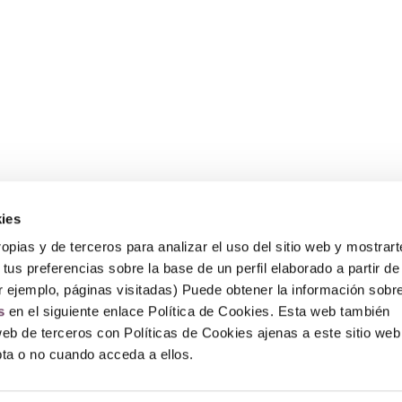
ies
Sobre Erlai
A
opias y de terceros para analizar el uso del sitio web y mostrart
Nosotros
Av
tus preferencias sobre la base de un perfil elaborado a partir de
Po
r ejemplo, páginas visitadas) Puede obtener la información sobr
Po
P
s
en el siguiente enlace Política de Cookies. Esta web también
F
web de terceros con Políticas de Cookies ajenas a este sitio web
epta o no cuando acceda a ellos.
© Copyright 2026 – Erlai Perfumería.