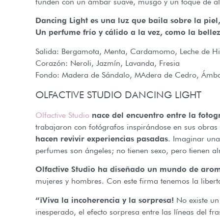
funden con un ámbar suave, musgo y un toque de alm
Dancing Light es una luz que baila sobre la pie
Un perfume frío y cálido a la vez, como la belle
Salida: Bergamota, Menta, Cardamomo, Leche de Hig
Corazón: Neroli, Jazmín, Lavanda, Fresia
Fondo: Madera de Sándalo, MAdera de Cedro, Ámbar
OLFACTIVE STUDIO DANCING LIGHT
Olfactive Studio
nace del encuentro entre la fotog
trabajaron con fotógrafos inspirándose en sus obras
hacen revivir experiencias pasadas
. Imaginar una 
perfumes son ángeles; no tienen sexo, pero tienen a
Olfactive Studio ha diseñado un mundo de aroma
mujeres y hombres. Con este firma tenemos la liber
“¡Viva la incoherencia y la sorpresa!
No existe un 
inesperado, el efecto sorpresa entre las líneas del f