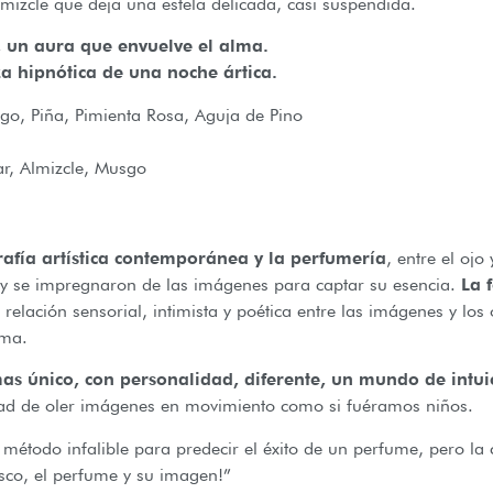
izcle que deja una estela delicada, casi suspendida.
l, un aura que envuelve el alma.
za hipnótica de una noche ártica.
o, Piña, Pimienta Rosa, Aguja de Pino
, Almizcle, Musgo
rafía artística contemporánea y la perfumería
, entre el ojo
 y se impregnaron de las imágenes para captar su esencia.
La f
relación sensorial, intimista y poética entre las imágenes y los
lma.
s único, con personalidad, diferente, un mundo de intui
tad de oler imágenes en movimiento como si fuéramos niños.
método infalible para predecir el éxito de un perfume, pero la 
rasco, el perfume y su imagen!”