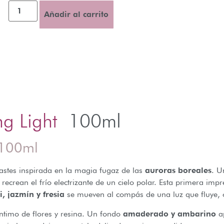
Añadir al carrito
g Light
100ml
 100ml
rastes inspirada en la magia fugaz de las
auroras boreales
. U
recrean el frío electrizante de un cielo polar. Esta primera imp
i, jazmín y fresia
se mueven al compás de una luz que fluye, 
íntimo de flores y resina. Un fondo
amaderado y ambarino
ap