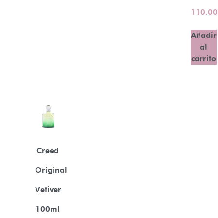
110.00
Añadir
al
carrito
Creed
Original
Vetiver
100ml