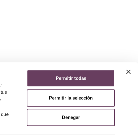
Permitir todas
yuda
e
iso legal
 tus
lítica de privacidad
Permitir la selección
e
lítica de cookies
olítica de devoluciones y reembolsos
AQs
 que
Denegar