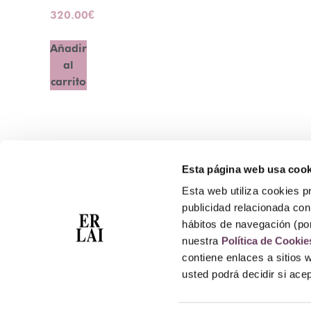
320.00
€
Añadir
al
carrito
Esta página web usa cook
Contacto
Esta web utiliza cookies pr
Atención Telefónica: 944 435 713
publicidad relacionada con 
Whatsapp: 699 173 188
hábitos de navegación (po
E-mail:
perfumeriaerlai@erlai.es
nuestra
Política de Cookie
Dirección: Rodríguez Arias nº29 48011 Bilbao.
contiene enlaces a sitios 
usted podrá decidir si ac