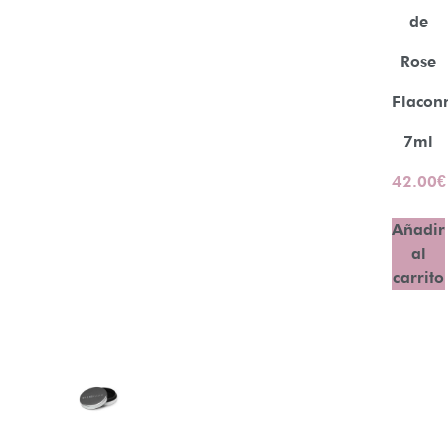
de
Rose
Flacon
7ml
42.00
€
Añadir
al
carrito