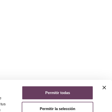
Permitir todas
yuda
e
iso legal
 tus
lítica de privacidad
Permitir la selección
lítica de cookies
e