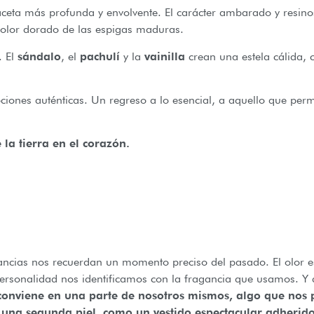
ceta más profunda y envolvente. El carácter ambarado y resinos
 color dorado de las espigas maduras.
. El
sándalo
, el
pachulí
y la
vainilla
crean una estela cálida, 
ociones auténticas. Un regreso a lo esencial, a aquello que p
 la tierra en el corazón.
ancias nos recuerdan un momento preciso del pasado. El olor e
rsonalidad nos identificamos con la fragancia que usamos. Y d
 conviene en una parte de nosotros mismos, algo que nos 
una segunda piel, como un vestido espectacular adherido