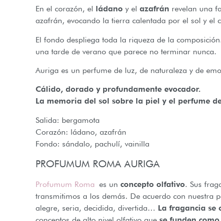
En el corazón, el
ládano
y el
azafrán
revelan una fa
azafrán, evocando la tierra calentada por el sol y el
El fondo despliega toda la riqueza de la composición
una tarde de verano que parece no terminar nunca.
Auriga es un perfume de luz, de naturaleza y de em
Cálido, dorado y profundamente evocador.
La memoria del sol sobre la piel y el perfume de
Salida: bergamota
Corazón: ládano, azafrán
Fondo: sándalo, pachulí, vainilla
PROFUMUM ROMA AURIGA
Profumum Roma
es un
concepto olfativo
. Sus frag
transmitimos a los demás. De acuerdo con nuestra pe
alegre, seria, decidida, divertida…
La fragancia se
conceptos de alto nivel olfativo que
se funden como 