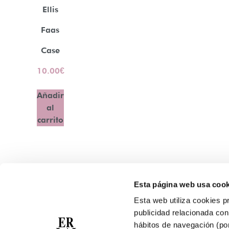
Ellis
Faas
Case
10.00
€
Añadir
al
carrito
Esta página web usa cook
Contacto
Esta web utiliza cookies pr
Atención Telefónica: 944 435 713
publicidad relacionada con 
Whatsapp: 699 173 188
hábitos de navegación (po
E-mail:
perfumeriaerlai@erlai.es