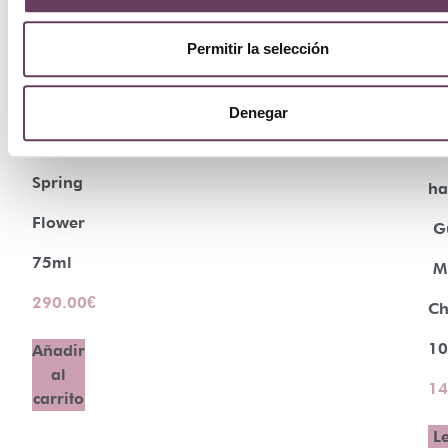
Permitir la selección
Denegar
Creed
Ju
Spring
ha
Flower
G
75ml
M
290.00
€
Ch
10
Añadir
al
14
carrito
L