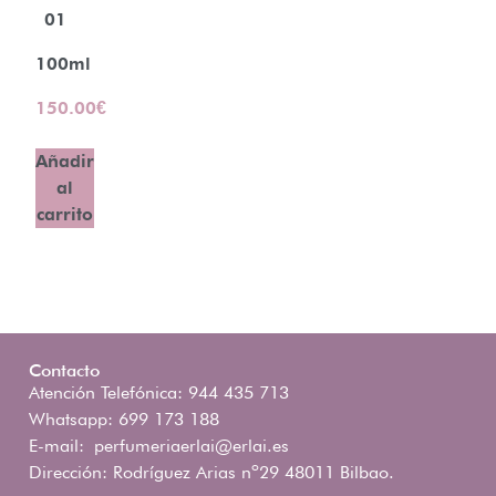
01
100ml
150.00
€
Añadir
al
carrito
Contacto
Atención Telefónica: 944 435 713
Whatsapp: 699 173 188
E-mail:
perfumeriaerlai@erlai.es
Dirección: Rodríguez Arias nº29 48011 Bilbao.