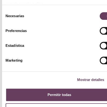
A
cuando acceda a ellos.
Selección
ca
Necesarias
de
consentimiento
Preferencias
Estadística
Marketing
Mostrar detalles
Permitir todas