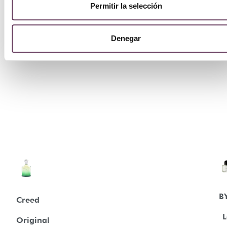
Permitir la selección
Denegar
B
Creed
L
Original