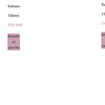
Tu
Vetiver
1
100ml
2
320.00
€
A
Añadir
al
ca
carrito