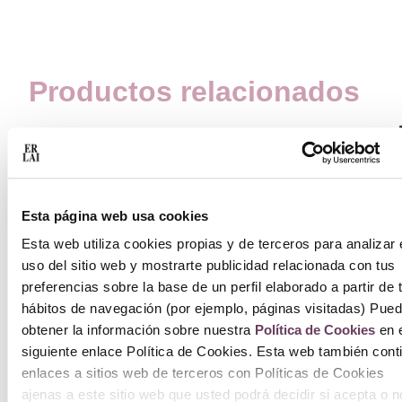
Productos relacionados
C
Esta página web usa cookies
G
Esta web utiliza cookies propias y de terceros para analizar 
Ir
uso del sitio web y mostrarte publicidad relacionada con tus
preferencias sobre la base de un perfil elaborado a partir de 
T
hábitos de navegación (por ejemplo, páginas visitadas) Pue
obtener la información sobre nuestra
Política de Cookies
en e
1
siguiente enlace Política de Cookies. Esta web también cont
3
enlaces a sitios web de terceros con Políticas de Cookies
ajenas a este sitio web que usted podrá decidir si acepta o n