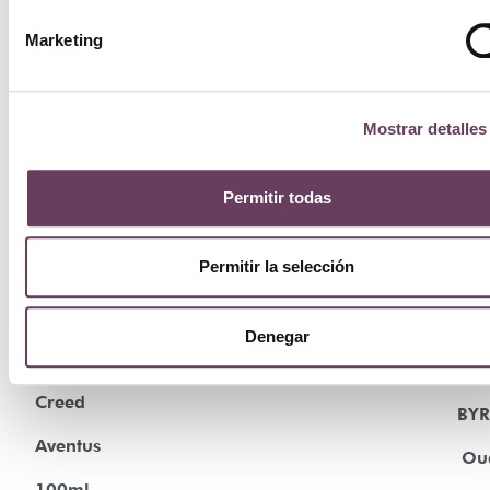
Marketing
Mostrar detalles
Permitir todas
Permitir la selección
Denegar
Creed
BY
Aventus
Ou
100ml