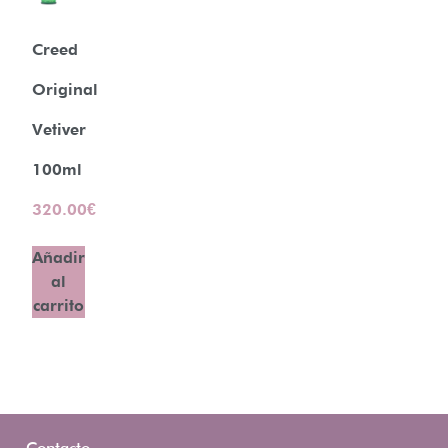
Creed
Original
Vetiver
100ml
320.00
€
Añadir
al
carrito
Contacto