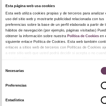
a
Esta página web usa cookies
car
Esta web utiliza cookies propias y de terceros para analizar 
uso del sitio web y mostrarte publicidad relacionada con tus
preferencias sobre la base de un perfil elaborado a partir de 
hábitos de navegación (por ejemplo, páginas visitadas) Pue
obtener la información sobre nuestra
Política de Cookies
en e
siguiente enlace Política de Cookies. Esta web también cont
enlaces a sitios web de terceros con Políticas de Cookies a
a este sitio web que usted podrá decidir si acepta o no cuan
acceda a ellos.
Selección
Necesarias
de
consentimiento
Preferencias
Estadística