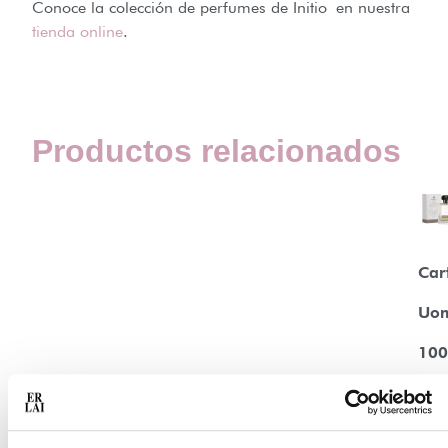
Conoce la colección de perfumes de Initio en nuestra
tienda online
.
Productos relacionados
Car
Uo
100
110
Aña