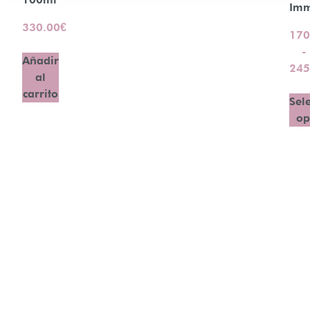
Imm
330.00
€
170
-
Añadir
245
al
carrito
Sel
op