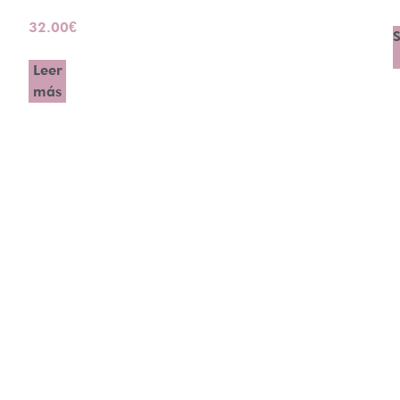
32.00
€
S
Leer
más