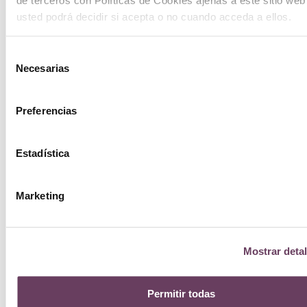
de terceros con Políticas de Cookies ajenas a este sitio web
usted podrá decidir si acepta o no cuando acceda a ellos.
Selección
Necesarias
de
consentimiento
Preferencias
Estadística
Marketing
Mostrar detal
Ellis
Permitir todas