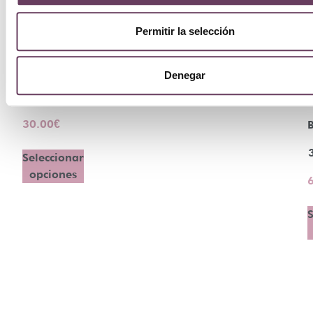
Faas
Permitir la selección
Hot
Lips
Denegar
2,8ml
30.00
€
B
Seleccionar
opciones
S