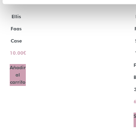
Ellis
Faas
Case
10.00
€
Añadir
al
B
carrito
S