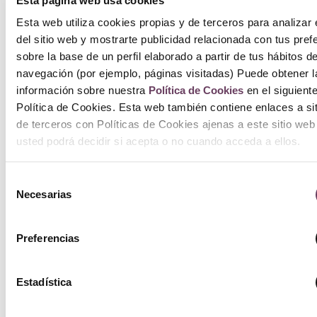
Esta página web usa cookies
S
Esta web utiliza cookies propias y de terceros para analizar 
del sitio web y mostrarte publicidad relacionada con tus pref
F
sobre la base de un perfil elaborado a partir de tus hábitos d
navegación (por ejemplo, páginas visitadas) Puede obtener l
información sobre nuestra
Política de Cookies
en el siguient
2
Política de Cookies. Esta web también contiene enlaces a si
de terceros con Políticas de Cookies ajenas a este sitio web
A
usted podrá decidir si acepta o no cuando acceda a ellos.
c
Selección
Necesarias
de
consentimiento
Preferencias
Estadística