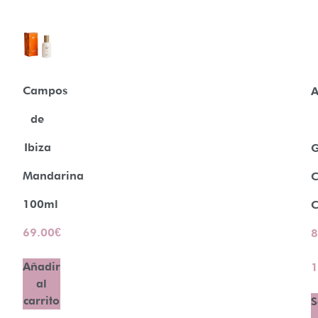
Campos
A
de
Ibiza
G
Mandarina
C
100ml
C
69.00
€
8
Añadir
1
al
carrito
S