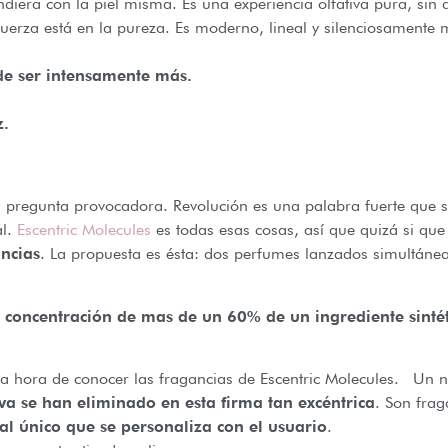
iera con la piel misma. Es una experiencia olfativa pura, sin a
 fuerza está en la pureza. Es moderno, lineal y silenciosamente 
e ser intensamente más.
z.
 pregunta provocadora. Revolución es una palabra fuerte que s
al.
Escentric Molecules
es todas esas cosas, así que quizá si que
ncias
. La propuesta es ésta: dos perfumes lanzados simultán
 concentración de mas de un 60% de un ingrediente sintéti
la hora de conocer las fragancias de Escentric Molecules. Un n
va se han eliminado en esta firma tan excéntrica
. Son fra
l único que se personaliza con el usuario
.