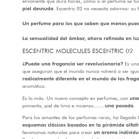
envolvente que dura horas, como si el perfume se fund
piel desnuda
. Escentric 02 no necesita adornos: su
Un perfume para los que saben que menos pued
La sensualidad del ámbar, ahora refinada en lu
ESCENTRIC MOLECULES ESCENTRIC 02
¿Puede una fragancia ser revolucionaria?
Es una
que aseguran que el mundo nunca volverá a ser igu
radicalmente diferente en el mundo de las fraga
aromático.
Es lo más. Un nuevo concepto en perfumes, con
una
pimienta, piel de lima e incienso…….
una pasada
.
Para los amantes de los perfumes raros, ha llegado 
esquemas clásicos basados en la pirámide olfati
feromonas naturales para crear
un aroma individua