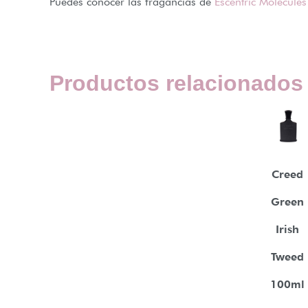
Puedes conocer las fragancias de
Escentric Molecules
Productos relacionados
Creed
Green
Irish
Tweed
100ml