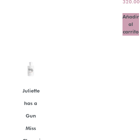
320.00
Añadir
al
carrito
Juliette
has a
Gun
Miss