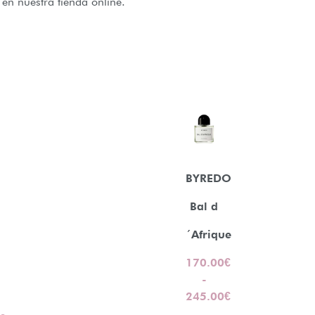
en nuestra tienda online.
BYREDO
Bal d
´Afrique
170.00
€
-
245.00
€