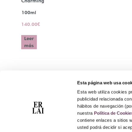
Charming
100ml
140.00
€
Leer
más
Esta página web usa cook
Contacto
Esta web utiliza cookies pr
Atención Telefónica: 944 435 713
publicidad relacionada con 
Whatsapp: 699 173 188
hábitos de navegación (po
E-mail:
perfumeriaerlai@erlai.es
nuestra
Política de Cookie
Dirección: Rodríguez Arias nº29 48011 Bilbao.
contiene enlaces a sitios 
usted podrá decidir si ac