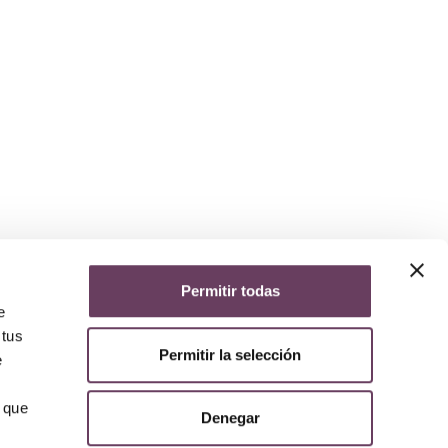
Permitir todas
yuda
e
iso legal
 tus
lítica de privacidad
Permitir la selección
lítica de cookies
e
olítica de devoluciones y reembolsos
AQs
 que
Denegar