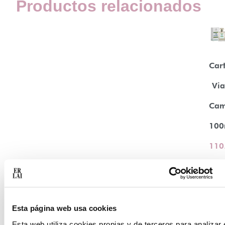
Productos relacionados
Car
Vi
Cam
100
110
Lee
má
Esta página web usa cookies
Esta web utiliza cookies propias y de terceros para analizar 