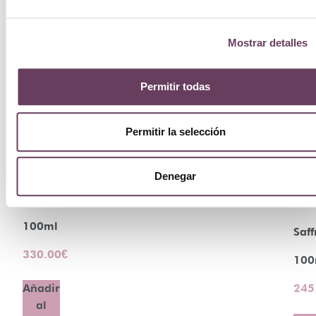
Mostrar detalles
Permitir todas
Permitir la selección
Creed
BY
Denegar
Aventus
Bla
100ml
Saff
330.00
€
100
245
Añadir
al