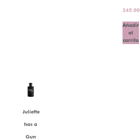
245.00
Añadir
al
carrito
Juliette
has a
Gun