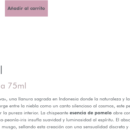
Añadir al carrito
l
da 75ml
va», una llanura sagrada en Indonesia donde la naturaleza y la
rge entre la niebla como un canto silencioso al cosmos, este pe
 la pureza interior. La chispeante
esencia de pomelo
abre con
a-peonía-iris insufla suavidad y luminosidad al espíritu. El ab
l musgo, sellando esta creación con una sensualidad discreta y