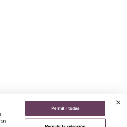
Permitir todas
yuda
e
iso legal
 tus
lítica de privacidad
Permitir la selección