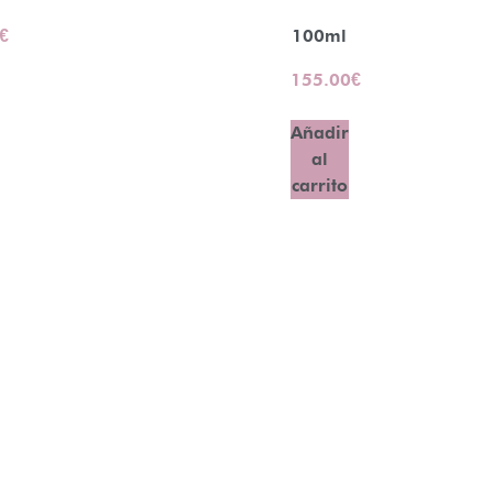
€
100ml
155.00
€
Añadir
al
carrito