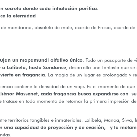
n secreto donde cada inhalación purifica.
ece la eternidad
a de mandarina, absoluto de mate, acorde de Fresia, acorde de 
ujan un mapamundi olfativo único
. Todo un pasaporte de v
é a Lalibela, hasta Sundance
, desarrolla una fantasía que se 
vierte en fragancia
. La magia de un lugar es prolongada y re
eriencia contiene la densidad de un viaje. Es el momento de que
iénor Massenet, cada fragancia busca expandirse con su
e tratase en todo momento de retomar la primera impresión de
ntre territorios tangibles e inmateriales. Lalibela, Manoa, Siwa, 
con una capacidad de proyección y de evasión, y la metamor
nitas.