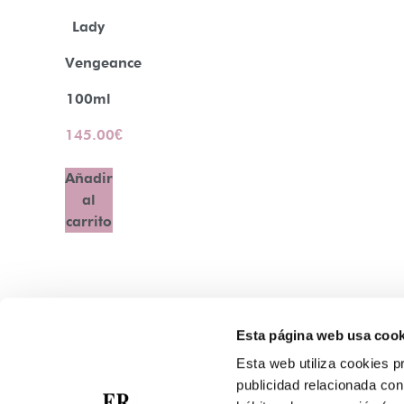
Lady
Vengeance
100ml
145.00
€
Añadir
al
carrito
Esta página web usa cook
Contacto
Esta web utiliza cookies pr
Atención Telefónica: 944 435 713
publicidad relacionada con 
Whatsapp: 699 173 188