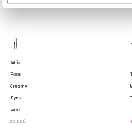
Ellis
Faas
Creamy
Eyes
T
5ml
32.00
€