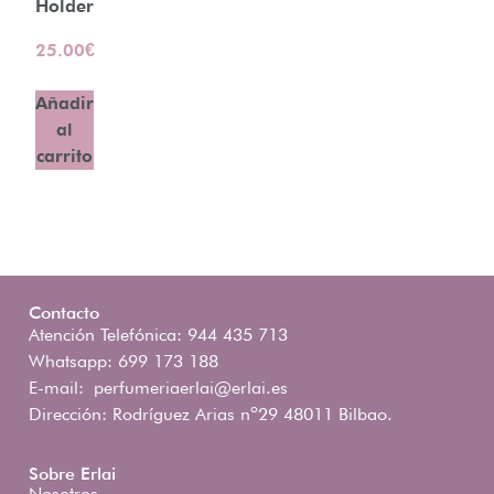
Holder
25.00
€
Añadir
al
carrito
Contacto
Atención Telefónica: 944 435 713
Whatsapp: 699 173 188
E-mail:
perfumeriaerlai@erlai.es
Dirección: Rodríguez Arias nº29 48011 Bilbao.
Sobre Erlai
Nosotros