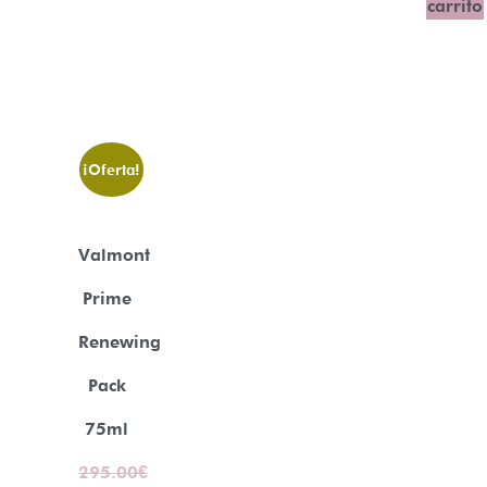
carrito
¡Oferta!
Valmont
Prime
Renewing
Pack
75ml
295.00
€