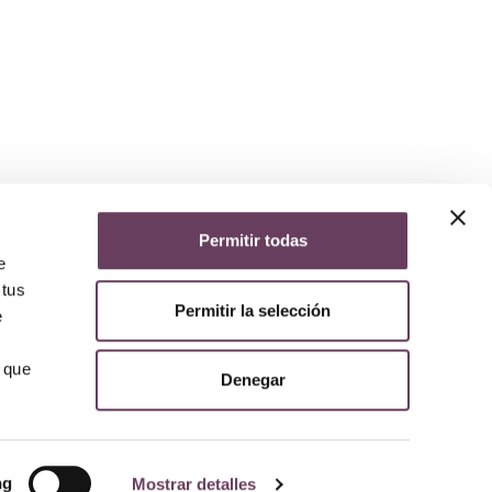
Permitir todas
yuda
e
iso legal
 tus
lítica de privacidad
Permitir la selección
lítica de cookies
e
olítica de devoluciones y reembolsos
AQs
 que
Denegar
ng
Mostrar detalles