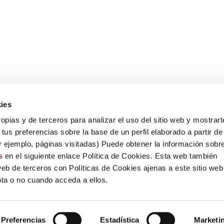
ies
Sobre Erlai
A
opias y de terceros para analizar el uso del sitio web y mostrart
Nosotros
Av
tus preferencias sobre la base de un perfil elaborado a partir de
Po
Po
r ejemplo, páginas visitadas) Puede obtener la información sobr
P
s
en el siguiente enlace Política de Cookies. Esta web también
F
web de terceros con Políticas de Cookies ajenas a este sitio web
epta o no cuando acceda a ellos.
© Copyright 2026 – Erlai Perfumería.
Preferencias
Estadística
Marketi