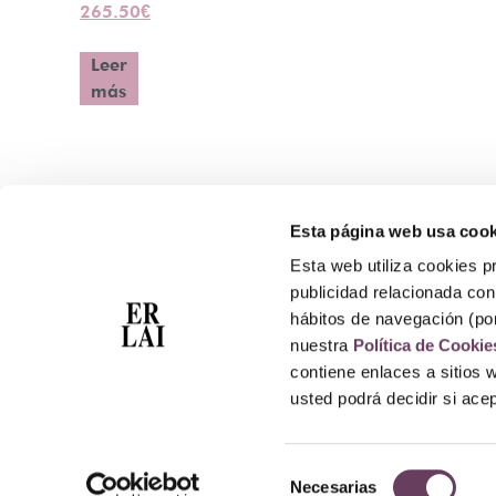
265.50
€
Leer
más
Esta página web usa cook
Contacto
Esta web utiliza cookies pr
Atención Telefónica: 944 435 713
publicidad relacionada con 
Whatsapp: 699 173 188
hábitos de navegación (po
E-mail:
perfumeriaerlai@erlai.es
nuestra
Política de Cookie
Dirección: Rodríguez Arias nº29 48011 Bilbao.
contiene enlaces a sitios 
usted podrá decidir si ac
Selección
Necesarias