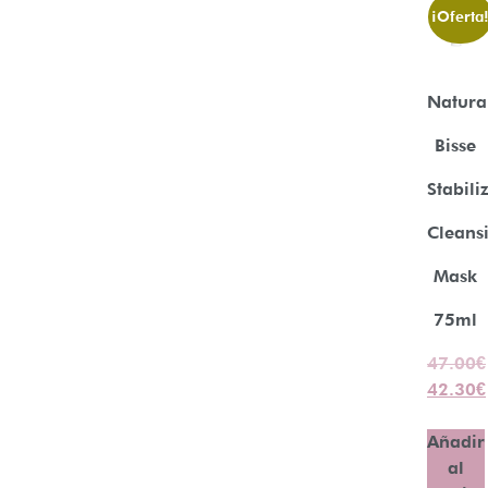
¡Oferta
Natura
Bisse
Stabili
Cleans
Mask
75ml
47.00
€
42.30
€
Añadir
al