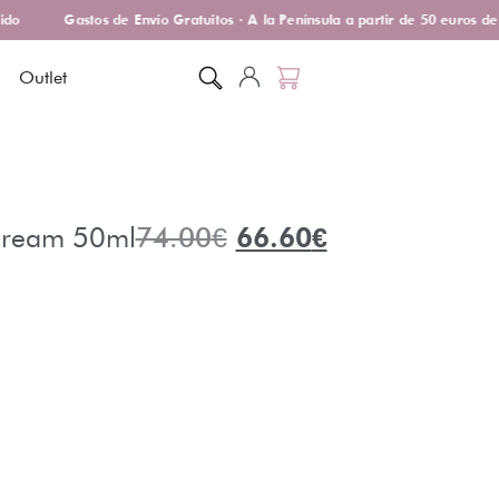
o
Gastos de Envío Gratuitos · A la Península a partir de 50 euros de 
Outlet
 Cream 50ml
74.00
€
66.60
€