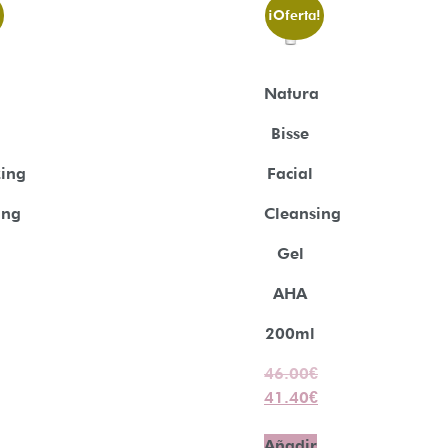
!
¡Oferta!
Natura
Bisse
zing
Facial
ing
Cleansing
Gel
AHA
200ml
46.00
€
41.40
€
Añadir