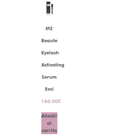
M2
Beaute
Eyelash
Activating
Serum
5ml
160.00
€
Añadir
al
carrito