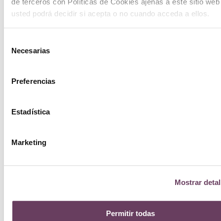
de terceros con Políticas de Cookies ajenas a este sitio web
S
usted podrá decidir si acepta o no cuando acceda a ellos.
Selección
Necesarias
de
consentimiento
Preferencias
Estadística
Marketing
Mostrar detal
Permitir todas