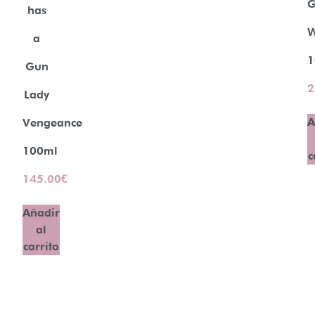
G
has
W
a
1
Gun
2
Lady
A
Vengeance
100ml
c
145.00
€
Añadir
al
carrito