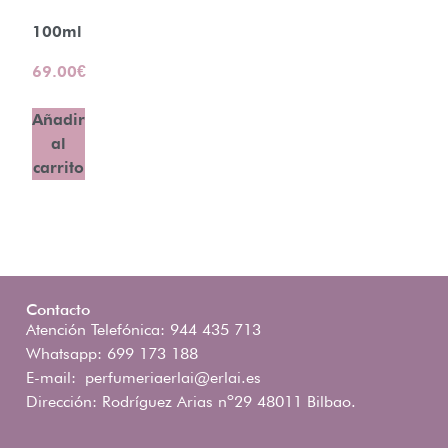
100ml
69.00
€
Añadir
al
carrito
Contacto
Atención Telefónica: 944 435 713
Whatsapp: 699 173 188
E-mail:
perfumeriaerlai@erlai.es
Dirección: Rodríguez Arias nº29 48011 Bilbao.