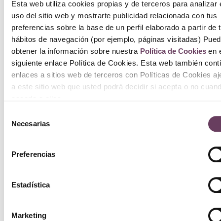
Esta web utiliza cookies propias y de terceros para analizar 
uso del sitio web y mostrarte publicidad relacionada con tus
A
preferencias sobre la base de un perfil elaborado a partir de 
hábitos de navegación (por ejemplo, páginas visitadas) Pue
c
obtener la información sobre nuestra
Política de Cookies
en e
siguiente enlace Política de Cookies. Esta web también cont
enlaces a sitios web de terceros con Políticas de Cookies a
a este sitio web que usted podrá decidir si acepta o no cuan
acceda a ellos.
Selección
Necesarias
de
consentimiento
Preferencias
Estadística
Marketing