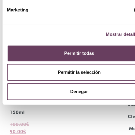
Marketing
Mostrar detal
Permitir todas
¡Oferta!
¡Of
Permitir la selección
Valmont
Na
Vital
Denegar
Bi
Falls
Sta
150ml
Cl
100.00
€
M
90.00
€