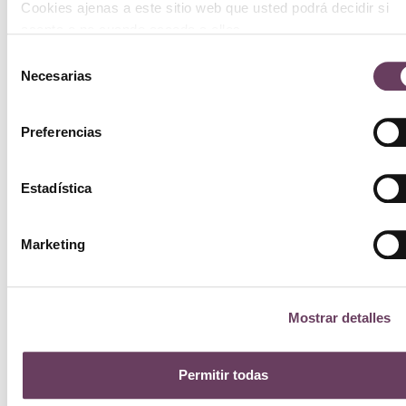
Cookies ajenas a este sitio web que usted podrá decidir si
acepta o no cuando acceda a ellos.
Selección
Necesarias
de
consentimiento
Preferencias
Estadística
Marketing
Mostrar detalles
Permitir todas