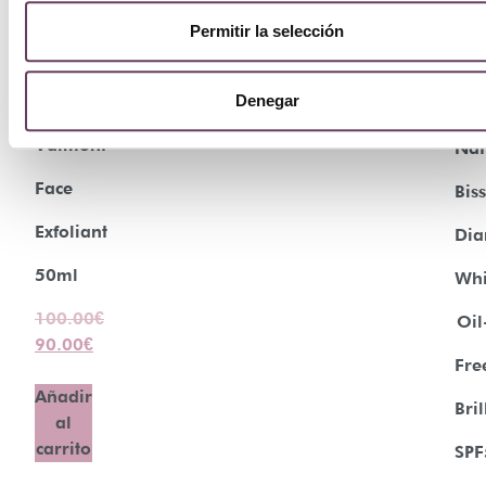
Permitir la selección
¡Oferta!
¡Ofert
Denegar
Valmont
Nat
Face
Bis
Exfoliant
Di
50ml
Whi
100.00
€
Oil
90.00
€
Fre
Añadir
Bril
al
carrito
SPF