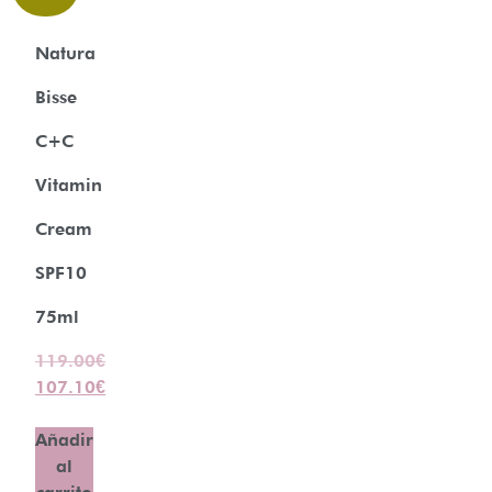
Natura
Bisse
C+C
Vitamin
Cream
SPF10
75ml
119.00
€
107.10
€
Añadir
al