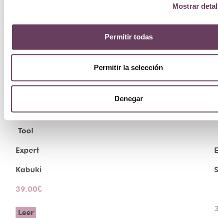
Mostrar detal
Permitir todas
Permitir la selección
By
Denegar
Terry
Tool
Expert
E
Kabuki
39.00
€
Leer