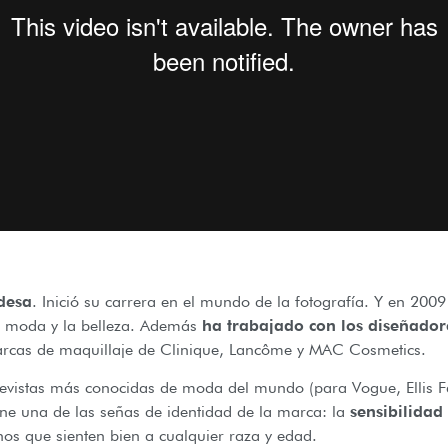
desa
. Inició su carrera en el mundo de la fotografía. Y en 2009
a moda y la belleza. Además
ha trabajado con los diseñadore
arcas de maquillaje de Clinique, Lancôme y MAC Cosmetics.
 revistas más conocidas de moda del mundo (para Vogue, Ellis F
ene una de las señas de identidad de la marca: la
sensibilidad 
os que sienten bien a cualquier raza y edad.