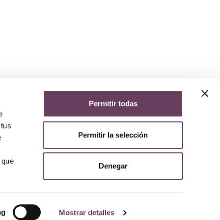
Permitir todas
yuda
e
iso legal
 tus
lítica de privacidad
Permitir la selección
lítica de cookies
e
olítica de devoluciones y reembolsos
AQs
 que
Denegar
ng
Mostrar detalles