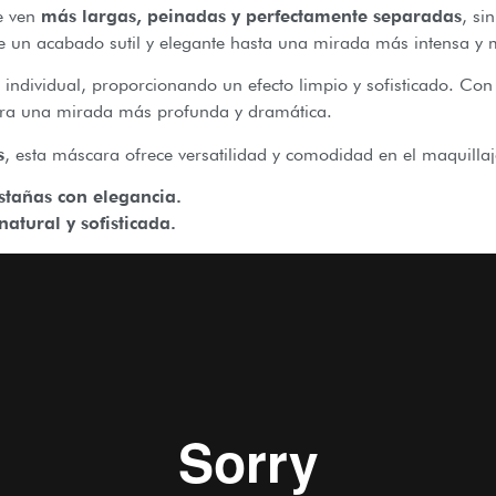
se ven
más largas, peinadas y perfectamente separadas
, si
sde un acabado sutil y elegante hasta una mirada más intensa y
individual, proporcionando un efecto limpio y sofisticado. Con
ogra una mirada más profunda y dramática.
s
, esta máscara ofrece versatilidad y comodidad en el maquillaj
stañas con elegancia.
atural y sofisticada.