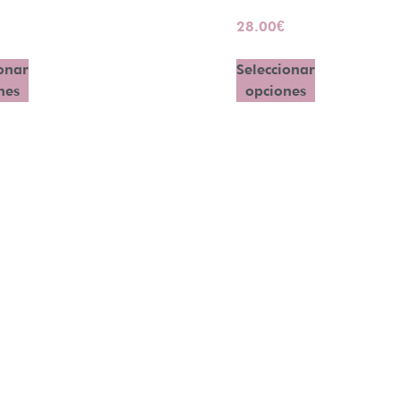
28.00
€
onar
Seleccionar
nes
opciones