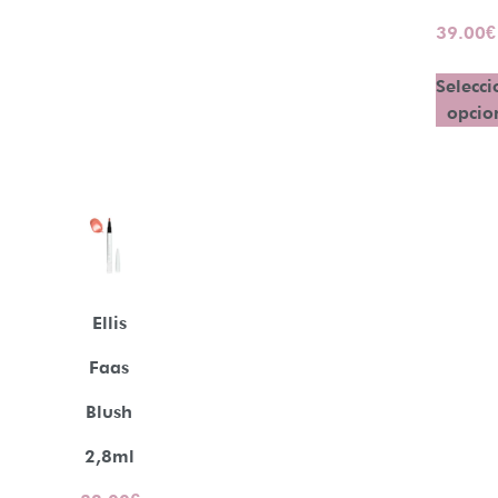
39.00
€
Selecci
opcio
Ellis
Faas
Blush
2,8ml