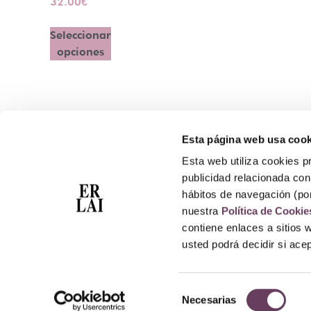
32.00
€
Seleccionar
opciones
Esta página web usa cook
Contacto
Esta web utiliza cookies pr
Atención Telefónica: 944 435 713
publicidad relacionada con 
Whatsapp: 699 173 188
hábitos de navegación (po
E-mail:
perfumeriaerlai@erlai.es
nuestra
Política de Cookie
Dirección: Rodríguez Arias nº29 48011 Bilbao.
contiene enlaces a sitios 
usted podrá decidir si ac
Selección
Necesarias
de