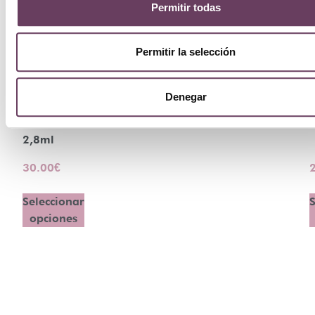
Permitir todas
Ellis
Permitir la selección
Faas
Hot
Denegar
Lips
2,8ml
30.00
€
Seleccionar
S
opciones