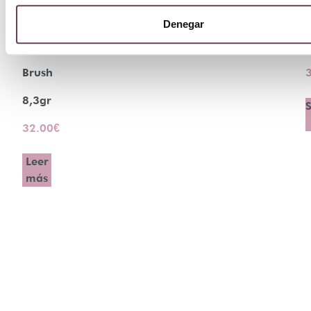
Expert
Denegar
Twist
Brush
8,3gr
S
32.00
€
Leer
más