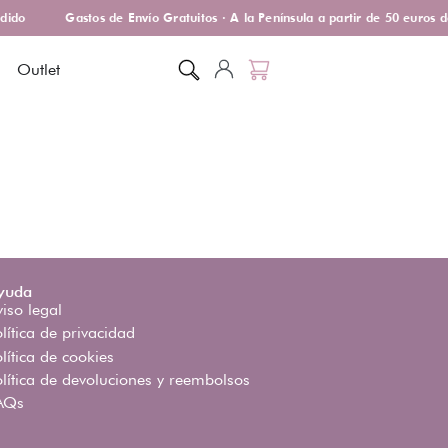
dido
Gastos de Envío Gratuitos · A la Península a partir de 50 euros 
Outlet
yuda
iso legal
lítica de privacidad
lítica de cookies
olítica de devoluciones y reembolsos
AQs