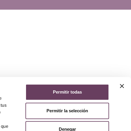
Permitir todas
e
 tus
Permitir la selección
e
 que
Denegar