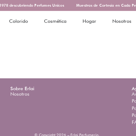
978 descubriendo Perfumes Unicos
Muestras de Cortesía en Cada Pe
Colorido
Cosmética
Hogar
Nosotros
Sobre Erlai
A
Nosotros
Av
Po
Po
P
F
© Copyright 2026 – Erlai Perfumería.