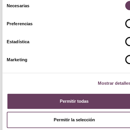
Necesarias
de
consentimiento
Preferencias
Estadística
Marketing
Mostrar detalle
Permitir todas
C
Beso
Permitir la selección
C
Beach