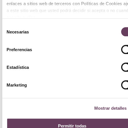
enlaces a sitios web de terceros con Políticas de Cookies a
a este sitio web que usted podrá decidir si acepta o no cuan
acceda a ellos.
Selección
Necesarias
de
consentimiento
Preferencias
Estadística
Marketing
Mostrar detalles
Permitir todas