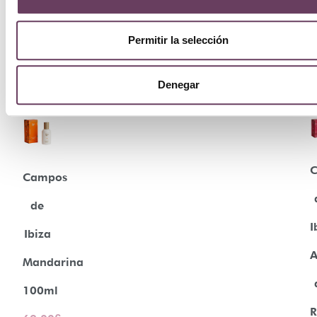
Permitir la selección
Denegar
Campos
de
I
Ibiza
Mandarina
100ml
R